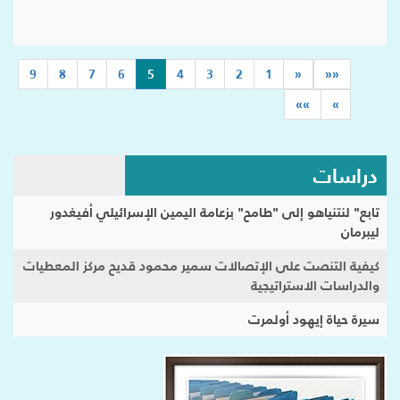
(current)
9
8
7
6
5
4
3
2
1
«
««
»»
»
دراسات
تابع" لنتنياهو إلى "طامح" بزعامة اليمين الإسرائيلي أفيغدور
ليبرمان
كيفية التنصت على الإتصالات سمير محمود قديح مركز المعطيات
والدراسات الاستراتيجية
سيرة حياة إيهود أولمرت