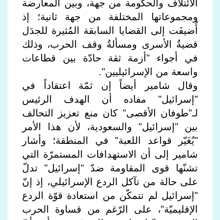
الائتلاف والحكومة من جهة، وبين المعارضة
ومجموعاتها المختلفة من جهة ثانية؛ إذ
أُضيفَت إلى القضايا السابقة المُثيرة للجدَل
قضيةُ الأسرى ومسألةُ وقف الحرب، وذلك
في أجواء "أزمة ثقة حادّة بين قطاعات
واسعة من الإسرائيليين".
وقال شامير أيضاً إن ثمّة اعتقاداً في
"إسرائيل" مفاده أن الهدف الرئيس
لـ"طوفان الأقصى" كان منع تعزيز التحالف
بين "إسرائيل" والسعودية، لأن هذا الأمر
"يُغَيّر قواعد اللعبة" في المنطقة؛ وأشار
شامير إلى أن الاستهدافات المستمرّة التي
تشنّها قوى المقاومة ضدّ "إسرائيل" تدلّ
على حالة من تآكل الردع الإسرائيلي، إذ إنّ
"إسرائيل لم تتمكّن من استعادة قوّة الردع
الإقليميّة"، على الرّغم من قساوة الحرب