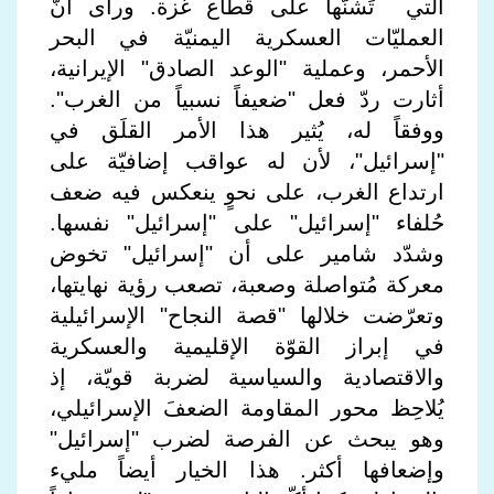
التي تَشنّها على قطاع غزة. ورأى أنّ
العمليّات العسكرية اليمنيّة في البحر
الأحمر، وعملية "الوعد الصادق" الإيرانية،
أثارت ردّ فعل "ضعيفاً نسبياً من الغرب".
ووفقاً له، يُثير هذا الأمر القلَق في
"إسرائيل"، لأن له عواقب إضافيّة على
ارتداع الغرب، على نحوٍ ينعكس فيه ضعف
حُلفاء "إسرائيل" على "إسرائيل" نفسها.
وشدّد شامير على أن "إسرائيل" تخوض
معركة مُتواصلة وصعبة، تصعب رؤية نهايتها،
وتعرّضت خلالها "قصة النجاح" الإسرائيلية
في إبراز القوّة الإقليمية والعسكرية
والاقتصادية والسياسية لضربة قويّة، إذ
يُلاحِظ محور المقاومة الضعفَ الإسرائيلي،
وهو يبحث عن الفرصة لضرب "إسرائيل"
وإضعافها أكثر. هذا الخيار أيضاً مليء