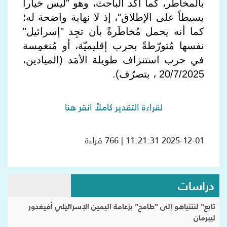
بالمخاطر، كما أكّد الباحث، وهو "ليس خياراً
بسيطاً على الإطلاق"، إذ لا نهاية واضحة له؛
كما أنه يحمل مُخاطَرةً بأن تجِد "إسرائيل"
نفسها مُتورّطةً بحرب إقليميّة، أو مُنغمِسة
في حرب استنزاف طويلة الأمَد (الميادين،
20/7/2025 ، بتصرّف).
لقراءة التقدير كاملاً انقر هنا
2025-12-01 11:21:31 | 766 قراءة
دراسات
تابع" لنتنياهو إلى "طامح" بزعامة اليمين الإسرائيلي أفيغدور
ليبرمان