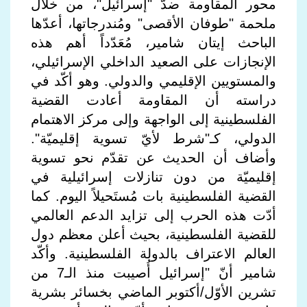
محور المقاومة ضدّ "إسرائيل"، من خلال
ملحمة "طوفان الأقصى" ومُندرجاتها، أعدّها
الباحث إيتان شامير، مُعَدّداً أهم هذه
الإنجازات على الصعيد الداخلي الإسرائيلي،
والمستويين الإقليمي والدولي. وهو أكّد في
دراسته أن المقاومة أعادت القضية
الفلسطينية إلى الواجهة وإلى مركز الاهتمام
الدولي، كـ"شرط لأيّ تسوية إقليميّة".
وأضاف أن الحديث عن تقدّم نحو تسوية
إقليميّة من دون تنازلات إسرائيلية في
القضية الفلسطينية بات مُستَحيلاً اليوم. كما
أدّت هذه الحرب إلى تزايد الدعم العالمي
للقضية الفلسطينية، بحيث أعلن معظم دول
العالم الاعتراف بالدولة الفلسطينية. وأكّد
شامير أنّ "إسرائيل أُصيبت منذ الـ7 من
تشرين الأوّل/أكتوبر الماضي بخسائر بشرية