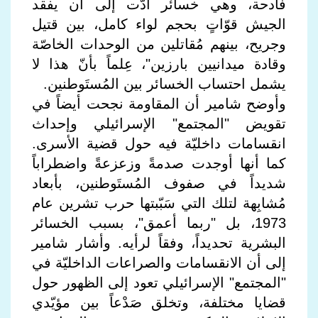
فادحة، وهي خسائر أدّت إلى أن يفقد
الجيش قوّاتٍ بحجم لواء كامل، بين قتيل
وجريح، بينهم مُقاتلين من الوحدات الخاصّة
وقادة ميدانيين بارزين"، عِلماً بأنّ هذا لا
يشمل احتساب الخسائر بين المُستَوطنين.
وأوضح شامير أن المقاومة نجحت أيضاً في
تقويض "المجتمع" الإسرائيلي وإحداث
انقسامات داخليّة فيه حول قضية الأسرى.
كما أنها أوجدت صدمةً وزعزعةً واضطراباً
شديداً في صفوف المُستَوطنين، بأبعاد
مُشابِهة لتلك التي سَبّبتها حرب تشرين عام
1973، بل "ربما أعمق"، بسبب الخسائر
البشرية تحديداً، وفقاً لرأيه. وأشار شامير
إلى أن الانقسامات والصراعات الداخليّة في
"المجتمع" الإسرائيلي تعود إلى الظهور حول
قضايا مختلفة، وتخلق صَدْعاً بين مؤيّدي