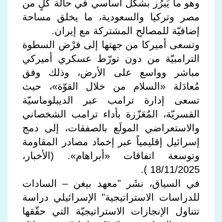
وهو ما يَبرُز بشكل أساسي في حالة كلٍ من
مصر وتركيا والسعودية، ما يخلق مساحة
إضافيّة للمصالح المشتركة مع إيران.
وتسعى أميركا من جهتها إلى فرْض السطوة
الترامبيّة من دون تورّط عسكري أميركي
مباشر وواسع على الأرض، وذلك وفق
مُعادَلة «السلام من خلال القوّة»، حيث
تسعى إدارة ترامب عبر الديبلوماسيّة
القسريّة، المُعَزّزة بأداء ترامب الشخصاني
والاستعراضي المولَع بالصفقات، إلى دمج
إسرائيل إقليمياً عبر إخماد مصادر المقاومة
وتوسعة اتفاقات «أبراهام». (الأخبار،
18/11/2025 ).
في السياق، نشَر "معهد بيغن – السادات
للدراسات الاستراتيجية" الإسرائيلي دراسة
تتناول الإنجازات الاستراتيجيّة التي حقّقها