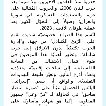
جذرية منذ العقدين الأخيرين، ولا سيما بعد
حرب لبنان 2006، والحروب المُتَتالية على
غزة، والتصعيدات العسكرية في سوريا
والعراق؛ وصولاً إلى التحوّل الكبير بعد
عملية طوفان الأقصى 2023.
اتّسم هذا الصراع بخصوصيّة شديدة تقوم
على "الرّدع المُتَبادَل" من جهة، و"إدارة
الحرب تكتيكياً بدون الانزلاق إلى حرب
شاملة". وتَظهَر أهميّة هذا الموضوع في
ضوء انتقال الاشتباك من الساحة
الفلسطينية إلى ساحات إقليميّة متعدّدة،
وتعدّد أذرع التأثير، وتغيّر طبيعة التهديدات
التقليديّة. والواقع أن سعي "إسرائيل"
اليائس للحصول عبَثاً على "صورة انتصار
ساحق" في مُحاوَلة لـ "كيّ وعي" جمهور
المقاومة إنّما هو شهادة مأساويّة على