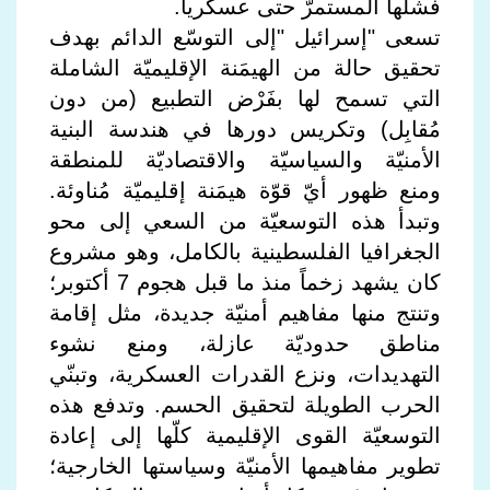
فشلها المستمرّ حتى عسكرياً.
تسعى "إسرائيل "إلى التوسّع الدائم بهدف
تحقيق حالة من الهيمَنة الإقليميّة الشاملة
التي تسمح لها بفَرْض التطبيع (من دون
مُقابِل) وتكريس دورها في هندسة البنية
الأمنيّة والسياسيّة والاقتصاديّة للمنطقة
ومنع ظهور أيّ قوّة هيمَنة إقليميّة مُناوئة.
وتبدأ هذه التوسعيّة من السعي إلى محو
الجغرافيا الفلسطينية بالكامل، وهو مشروع
كان يشهد زخماً منذ ما قبل هجوم 7 أكتوبر؛
وتنتج منها مفاهيم أمنيّة جديدة، مثل إقامة
مناطق حدوديّة عازلة، ومنع نشوء
التهديدات، ونزع القدرات العسكرية، وتبنّي
الحرب الطويلة لتحقيق الحسم. وتدفع هذه
التوسعيّة القوى الإقليمية كلّها إلى إعادة
تطوير مفاهيمها الأمنيّة وسياستها الخارجية؛