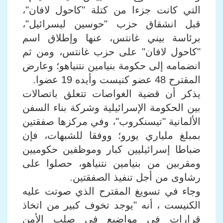
التي كانت جزءا من كتلة "كاحول لافان"،
قبل انشقاق حزب "حوسين ليسرائيل"،
برئاسة بيني غانتس، عنها وإطلاق اسم
"كاحول لافان" على حزب غانتس، ومن ثم
انضمامه إلى حكومة بنيامين نتنياهو؛ وعارض
المقترح 48 عضو كنيست وأيده 19 عضوا.
يذكر أن قضية الغواصات تتعلق باتصالات
بين الحكومة الإسرائيلية وشركة بناء السفن
الألمانية "تيسنكروب"، وفي مركزها صفقتين
بمبلغ ملياري يورو؛ ووفقا للشبهات، فإن
ضباطا إسرائيليين كبار وموظفين حكوميين
ومقربين من بنيامين نتنياهو، حصلوا على
رشاوى من أجل تنفيذ الصفقتين.
وجاء في تسويغ المقترح الذي صوتت عليه
الكنيست ، أنه "يوجد تخوف كبير من اتخاذ
قرارات في مواضيع في صلب الأمن