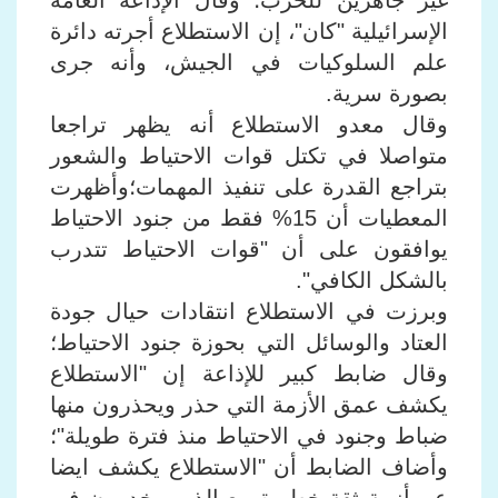
غير جاهزين للحرب؛ وقال الإذاعة العامة
الإسرائيلية "كان"، إن الاستطلاع أجرته دائرة
علم السلوكيات في الجيش، وأنه جرى
بصورة سرية.
وقال معدو الاستطلاع أنه يظهر تراجعا
متواصلا في تكتل قوات الاحتياط والشعور
بتراجع القدرة على تنفيذ المهمات؛وأظهرت
المعطيات أن 15% فقط من جنود الاحتياط
يوافقون على أن "قوات الاحتياط تتدرب
بالشكل الكافي".
وبرزت في الاستطلاع انتقادات حيال جودة
العتاد والوسائل التي بحوزة جنود الاحتياط؛
وقال ضابط كبير للإذاعة إن "الاستطلاع
يكشف عمق الأزمة التي حذر ويحذرون منها
ضباط وجنود في الاحتياط منذ فترة طويلة"؛
وأضاف الضابط أن "الاستطلاع يكشف ايضا