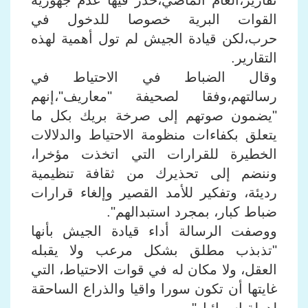
تقارير،العام الماضي،حذر فيها عدم جهوزية
القوات البرية خصوصا للدخول في
حرب،لكن قيادة الجيش لم تول أهمية لهذه
التقارير.
وقال الضباط في الاحتياط في
رسالتهم،وفقا لصحيفة "معاريف"،إنهم
"يضمون صوتهم إلى صرخة بريك بكل ما
يتعلق بكفاءات منظومة الاحتياط والدلالات
الخطيرة للقرارات التي اتخذت مؤخرا،
وننضم إلى تحذيرك من ثقافة تنظيمية
رديئة، وتفكير للأمد القصير وإلغاء قرارات
ضباط كبار، بمجرد استبدالهم".
ووصفت الرسالة أداء قيادة الجيش بأنها
"تذبذب مطلق بشكل مرعب ولا يقبله
العقل، ولا مكان له في قوات الاحتياط، التي
غايتها أن تكون سورا واقيا والذراع الساحقة