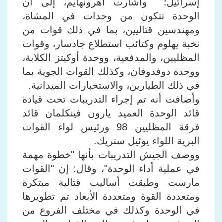
إسرائيل؛ وأشارت أهرونهايم، إلى أن
الوحدة تتكون من وحدات في المشاة،
ومهندسين قتاليين، بما في ذلك قوات من
نخبة يهلوم وكتائب استطلاع جادسار، وقوات
المظليين، والمدفعية، ووحدة أوكيتز الكلابة،
ووحدة دوفدوفان، وكذلك القوات الجوية بما
في ذلك الطيارين، والاستخبارات الميدانية.
وأضافت أنه تم إجراء التدريبات تحت قيادة
قائد الوحدة العميد يارون فينكلمان قائد
فرقة المظليين 98 ورئيس لواء القوات
البرية اللواء يوئيل ستريك.
ووصف الجيش التدريبات بأنها "خطوة مهمة
في عملية أداء الوحدة"، وقال: إن "القوات
مارست وطبقت أساليب قتالية مبتكرة
ومتعددة القوة ومتعددة الأبعاد تم تطويرها
في الوحدة وكذلك في مختلف الفروع من