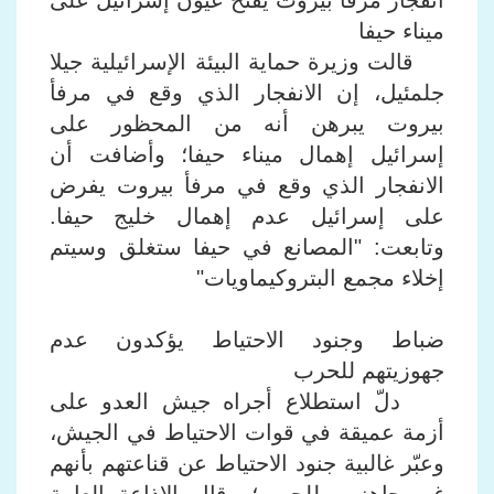
انفجار مرفأ بيروت يفتح عيون إسرائيل على
ميناء حيفا
قالت وزيرة حماية البيئة الإسرائيلية جيلا
جلمئيل، إن الانفجار الذي وقع في مرفأ
بيروت يبرهن أنه من المحظور على
إسرائيل إهمال ميناء حيفا؛ وأضافت أن
الانفجار الذي وقع في مرفأ بيروت يفرض
على إسرائيل عدم إهمال خليج حيفا.
وتابعت: "المصانع في حيفا ستغلق وسيتم
إخلاء مجمع البتروكيماويات"
ضباط وجنود الاحتياط يؤكدون عدم
جهوزيتهم للحرب
دلّ استطلاع أجراه جيش العدو على
أزمة عميقة في قوات الاحتياط في الجيش،
وعبّر غالبية جنود الاحتياط عن قناعتهم بأنهم