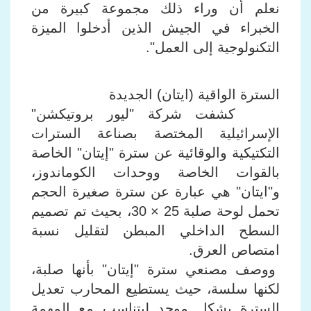
نعلم أن وراء ذلك مجموعة كبيرة من
الخبراء في الجيش الذين أدخلوا الميزة
التكنولوجية إلى العمل".
السترة الواقية (ايتان) الجديدة
كشفت شركة "ليور بروتيكشن"
الإسرائيلية المختصة بصناعة السترات
التكتيكية والوقائية عن سترة "إيتان" الخاصة
بالقوات الخاصة ووحدات الكوماندوز،
و"ايتان" هي عبارة عن سترة صغيرة الحجم
تحمل لوحة صلبة 25 × 30، بحيث تم تصميم
السطح الداخلي المبطن لتقليل نسبة
امتصاص العرق.
ووصف مصنعي سترة "إيتان" بأنها صلبة،
لكنها سلسة، حيث يستطيع المحارب تعديل
السترة بشكل موحد ليتناسب مع المهمة