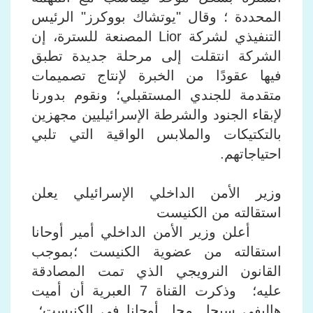
المحددة ؛ وقال "يوتشاك بووكرز" الرئيس
التنفيذي لشركة Lior المصنعة للسترة، إن
الشركة انتقلت إلى مرحلة جديدة تطبق
فيها عقودًا من الخبرة لإنتاج تصميمات
متقدمة للجندي المستقبلي؛ ونقوم بدورنا
لإبقاء الجنود والشرطة الإسرائيليين مجهزين
بالتكتيكات والملابس الواقية التي تلبي
احتياجاتهم.
وزير الأمن الداخلي الإسرائيلي يعلن
استقالته من الكنيست
أعلن وزير الأمن الداخلي أمير أوحانا
استقالته من عضوية الكنيست ؛بموجب
القانون النرويجي الذي تمت المصادقة
عليه؛ وذكرت القناة 7 العبرية أن أميت
هاليفي سيحل محل أوحانا في الكنيست؛