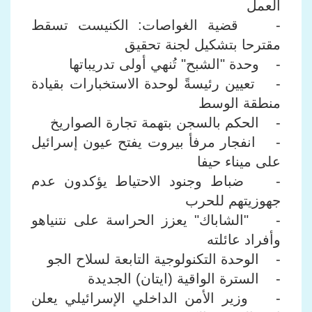
العمل
- قضية الغواصات: الكنيست تسقط
مقترحا بتشكيل لجنة تحقيق
- وحدة "الشبح" تُنهي أولى تدريباتها
- تعيين رئيسةً لوحدة الاستخبارات بقيادة
منطقة الوسط
- الحكم بالسجن بتهمة تجارة الصواريخ
- انفجار مرفأ بيروت يفتح عيون إسرائيل
على ميناء حيفا
- ضباط وجنود الاحتياط يؤكدون عدم
جهوزيتهم للحرب
- "الشاباك" يعزز الحراسة على نتنياهو
وأفراد عائلته
- الوحدة التكنولوجية التابعة لسلاح الجو
- السترة الواقية (ايتان) الجديدة
- وزير الأمن الداخلي الإسرائيلي يعلن