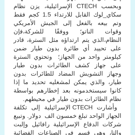
وبحسب CTECH الإسرائيلية، يزن نظام
سكاي_لوك القابل للارتداء 1.5 كجم فقط
وتم بيعه بالفعل إلى الجيش الأمريكي
وقوات الناتو؛ ووفقًا للشركة،فإن
النظام،الذي يتم ارتداؤه مثل السترة، قادر
على تحييد أي طائرة بدون طيار ضمن
كيلومتر واحد من الجهاز؛ وتحتوي السترة
على جهاز كشف الطائرات بدون طيار
وجهاز التشويش المضاد للطائرات بدون
طيار، والذي يمكن لمشغليه تحديد ما إذا
كانوا سيستخدمونه بعد إخطارهم بواسطة
نظام الطائرات بدون طيار في محيطهم.
وأشارت CTECH الإسرائيلية إلى تكلفة
الجهاز الواحد تبلغ خمسون الف دولار. وتبيع
شركات الدفاع الإسرائيلية رافائيل وإلبت
وإلتا، وهي قسم في الصناعات الفضائية