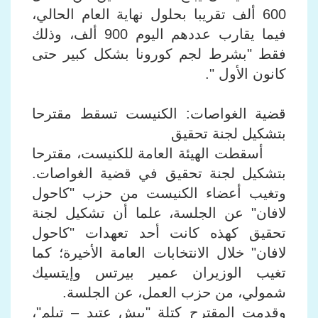
600 ألف تقريبا بحلول نهاية العام الحالي،
فيما يقارب عددهم اليوم 900 ألف، وذلك
فقط "بشرط لجم كورونا بشكل كبير حتى
كانون الأول ".
قضية الغواصات: الكنيست تسقط مقترحا
بتشكيل لجنة تحقيق
أسقطت الهيئة العامة للكنيست، مقترحا
بتشكيل لجنة تحقيق في قضية الغواصات.
وتغيب أعضاء الكنيست من حزب "كاحول
لافان" عن الجلسة، علما أن تشكيل لجنة
تحقيق كهذه كانت أحد تعهدات "كاحول
لافان" خلال الانتخابات العامة الأخيرة؛ كما
تغيب الوزيران عمير بيرتس وإيتسيك
شمولي، من حزب العمل، عن الجلسة.
وقدمت المقترح كتلة "ييش عتيد – تيلم"،