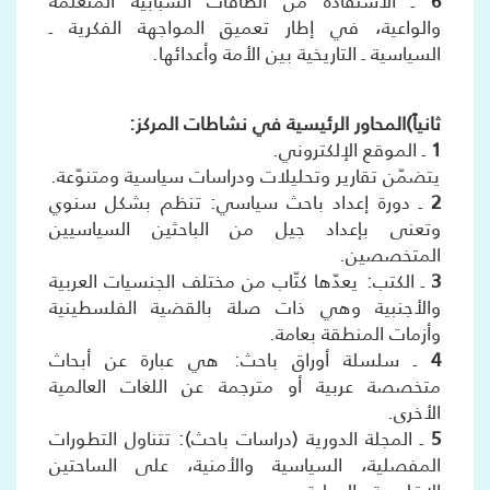
6
ـ الاستفادة من الطاقات الشبابية المتعلمة
والواعية، في إطار تعميق المواجهة الفكرية ـ
السياسية ـ التاريخية بين الأمة وأعدائها.
ثانياً)المحاور الرئيسية في نشاطات المركز:
1
ـ الموقع الإلكتروني.
يتضمّن تقارير وتحليلات ودراسات سياسية ومتنوّعة.
2
ـ دورة إعداد باحث سياسي: تنظم بشكل سنوي
وتعنى بإعداد جيل من الباحثين السياسيين
المتخصصين.
3
ـ الكتب: يعدّها كتّاب من مختلف الجنسيات العربية
والأجنبية وهي ذات صلة بالقضية الفلسطينية
وأزمات المنطقة بعامة.
4
ـ سلسلة أوراق باحث: هي عبارة عن أبحاث
متخصصة عربية أو مترجمة عن اللغات العالمية
الأخرى.
5
ـ المجلة الدورية (دراسات باحث): تتناول التطورات
المفصلية، السياسية والأمنية، على الساحتين