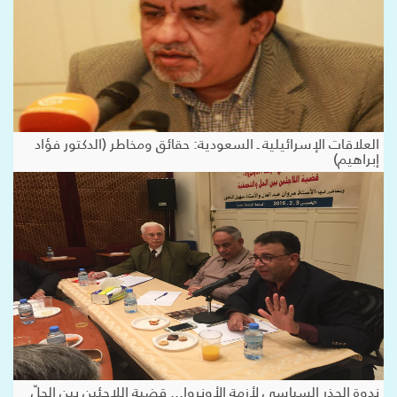
العلاقات الإسرائيلية ـ السعودية: حقائق ومخاطر (الدكتور فؤاد
إبراهيم)
ندوة الجذر السياسي لأزمة الأونروا... قضية اللاجئين بين الحلّ