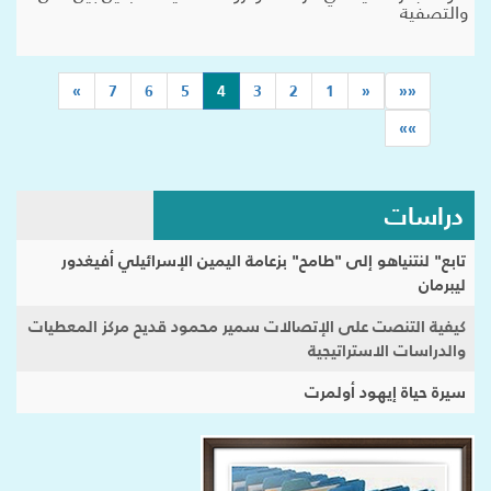
والتصفية
(current)
»
7
6
5
4
3
2
1
«
««
»»
دراسات
تابع" لنتنياهو إلى "طامح" بزعامة اليمين الإسرائيلي أفيغدور
ليبرمان
كيفية التنصت على الإتصالات سمير محمود قديح مركز المعطيات
والدراسات الاستراتيجية
سيرة حياة إيهود أولمرت